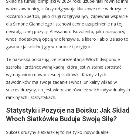
Skład na turniej olimpijski w 2024 roku uzupełniali również inni
ważni zawodnicy, którzy odgrywają kluczowe role w drużynie.
Riccardo Sbertoli, jako drugi rozgrywający, zapewnia wsparcie
dla Simone Giannellego i stanowi cenne uzupełnienie na tej
newralgicznej pozycji. Alessandro Bovolenta, jako atakujący,
wnosi dodatkową opcję w ofensywie, a libero Fabio Balaso to
gwarancja solidnej gry w obronie i przyjęciu.
Te nazwiska pokazują, że reprezentacja Włoch dysponuje
szeroką i zróżnicowaną kadrą, która jest w stanie sprostać
wymaganiom nowoczesnej siatkówki. Każdy z tych
zawodników ma swoje zadanie i wnosi unikalny wkład w
sukces drużyny, co jest widoczne również w ich indywidualnych
rankingach i statystykach.
Statystyki i Pozycje na Boisku: Jak Skład
Włoch Siatkówka Buduje Swoją Siłę?
Sukces drużyny siatkarskiej to nie tylko indywidualne