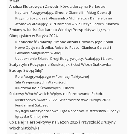
Wizja
Analiza Kluczowych Zawodników: Liderzy na Parkiecie
Kapitan i Rozgrywający: Simone Giannelli – Mózg Operacji
Przyjmujący z Klasą: Alessandro Michieletto i Daniele Lavia
Atomowy Atakujący: Yuri Romanò – Siła Decydujących Punktów
Zmiany w Kadra Siatkarska Włochy: Perspektywa Igrzysk
Olimpijskich w Paryżu 2024
Nieobecność Gwiazdy: Simone Anzani i Powody Jego Braku
Nowe Opcje na Środku: Roberto Russo, Gianluca Galassi i
Giovanni Sanguinetti w Akcji
Uzupełnienie Składu: Drugi Rozgrywający, Atakujący i Libero
Statystyki i Pozycje na Boisku: Jak Skład Włoch Siatkówka
Buduje Swoją Siłę?
Rola Rozgrywającego w Formacji Taktycznej
Siła Przyjmujących i Atakujących
Kluczowa Rola Środkowych i Libero
Sukcesy Włochów i Ich Wpływ na Formowanie Składu
Mistrzostwo Świata 2022 i Wicemistrzostwo Europy 2023:
Fundament Sukcesu
Występy Międzynarodowe: Liga Narodów, Mistrzostwa Europy i
Igrzyska Olimpijskie
Co Dalej? Perspektywy na Sezon 2025 i Przyszłość Drużyny
Włoch Siatkówka