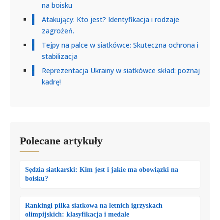
na boisku
Atakujący: Kto jest? Identyfikacja i rodzaje
zagrożeń.
Tejpy na palce w siatkówce: Skuteczna ochrona i
stabilizacja
Reprezentacja Ukrainy w siatkówce skład: poznaj
kadrę!
Polecane artykuły
Sędzia siatkarski: Kim jest i jakie ma obowiązki na
boisku?
Rankingi piłka siatkowa na letnich igrzyskach
olimpijskich: klasyfikacja i medale