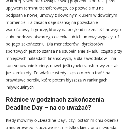
w której zawodnik rozwiązał swój poprzedni kontrakt przed
upływem terminu transferowego, co pozwala mu na
podpisanie nowej umowy z dowolnym klubem w dowolnym
momencie. Ta zasada daje szansę na pozyskanie
wartościowych graczy, którzy na przykład nie znaleźli nowego
klubu podczas otwartego okienka lub ich umowy wygasły tuż
po jego zakończeniu. Dla menedżerów i dyrektorów
sportowych jest to szansa na uzupełnienie składu, często przy
mniejszych nakładach finansowych, a dla zawodników – na
kontynuowanie kariery, nawet jeśli rynek transferowy został
już zamknięty. To właśnie wtedy często można trafić na
prawdziwe perełki, które potem błyszczą w rankingach
indywidualnych.
Różnice w godzinach zakończenia
Deadline Day – na co uważać?
Kiedy mówimy o „Deadline Day”, czyli ostatnim dniu okienka
transferowego, kluczowe jest nie tylko, kiedy ono przypada,