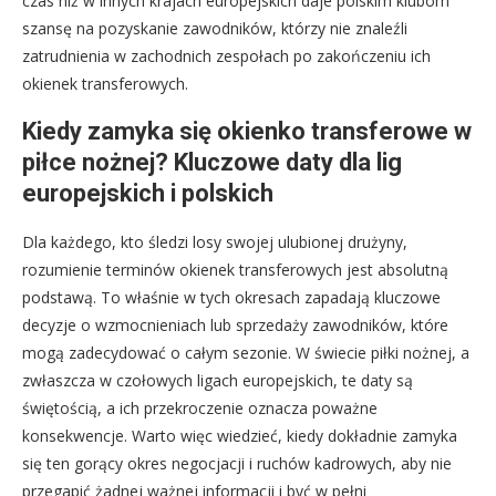
czas niż w innych krajach europejskich daje polskim klubom
szansę na pozyskanie zawodników, którzy nie znaleźli
zatrudnienia w zachodnich zespołach po zakończeniu ich
okienek transferowych.
Kiedy zamyka się okienko transferowe w
piłce nożnej? Kluczowe daty dla lig
europejskich i polskich
Dla każdego, kto śledzi losy swojej ulubionej drużyny,
rozumienie terminów okienek transferowych jest absolutną
podstawą. To właśnie w tych okresach zapadają kluczowe
decyzje o wzmocnieniach lub sprzedaży zawodników, które
mogą zadecydować o całym sezonie. W świecie piłki nożnej, a
zwłaszcza w czołowych ligach europejskich, te daty są
świętością, a ich przekroczenie oznacza poważne
konsekwencje. Warto więc wiedzieć, kiedy dokładnie zamyka
się ten gorący okres negocjacji i ruchów kadrowych, aby nie
przegapić żadnej ważnej informacji i być w pełni