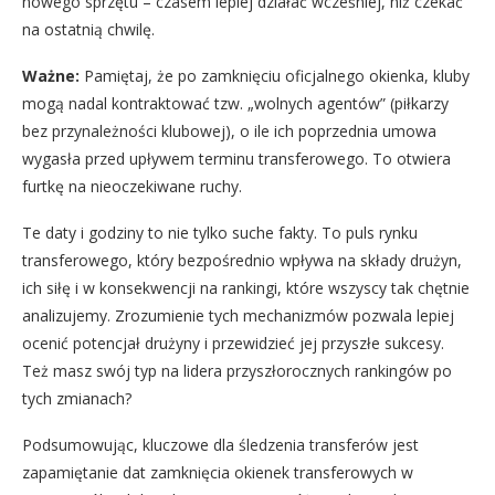
nowego sprzętu – czasem lepiej działać wcześniej, niż czekać
na ostatnią chwilę.
Ważne:
Pamiętaj, że po zamknięciu oficjalnego okienka, kluby
mogą nadal kontraktować tzw. „wolnych agentów” (piłkarzy
bez przynależności klubowej), o ile ich poprzednia umowa
wygasła przed upływem terminu transferowego. To otwiera
furtkę na nieoczekiwane ruchy.
Te daty i godziny to nie tylko suche fakty. To puls rynku
transferowego, który bezpośrednio wpływa na składy drużyn,
ich siłę i w konsekwencji na rankingi, które wszyscy tak chętnie
analizujemy. Zrozumienie tych mechanizmów pozwala lepiej
ocenić potencjał drużyny i przewidzieć jej przyszłe sukcesy.
Też masz swój typ na lidera przyszłorocznych rankingów po
tych zmianach?
Podsumowując, kluczowe dla śledzenia transferów jest
zapamiętanie dat zamknięcia okienek transferowych w