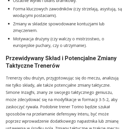
Ostatnie wyniki i bilans bramkowy.
Forma kluczowych zawodników (czy strzelają, asystują, są
wiodącymi postaciami).
Zmiany w składzie spowodowane kontuzjami lub
zmęczeniem.
Motywacja drużyny (czy walczy o mistrzostwo, o
europejskie puchary, czy o utrzymanie).
Przewidywany Skład i Potencjalne Zmiany
Taktyczne Trenerów
Trenerzy obu drużyn, przygotowując się do meczu, analizują
nie tylko składy, ale także potencjalne zmiany taktyczne.
Simone Inzaghi, znany ze swojego taktycznego geniuszu,
może zdecydować się na modyfikacje w formacji 3-5-2, aby
zaskoczyć rywala. Podobnie trener Torino będzie szukał
sposobów na przełamanie defensywy Interu, być może
poprzez wprowadzenie dodatkowego napastnika lub zmianę
ustawienia w środku pola. Zmiany taktyczne w trakcie meczu,