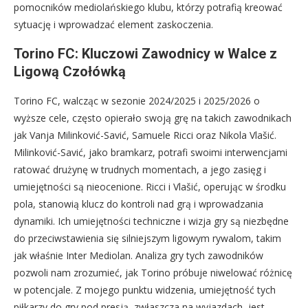
pomocników mediolańskiego klubu, którzy potrafią kreować
sytuację i wprowadzać element zaskoczenia.
Torino FC: Kluczowi Zawodnicy w Walce z
Ligową Czołówką
Torino FC, walcząc w sezonie 2024/2025 i 2025/2026 o
wyższe cele, często opierało swoją grę na takich zawodnikach
jak Vanja Milinković-Savić, Samuele Ricci oraz Nikola Vlašić.
Milinković-Savić, jako bramkarz, potrafi swoimi interwencjami
ratować drużynę w trudnych momentach, a jego zasięg i
umiejętności są nieocenione. Ricci i Vlašić, operując w środku
pola, stanowią klucz do kontroli nad grą i wprowadzania
dynamiki. Ich umiejętności techniczne i wizja gry są niezbędne
do przeciwstawienia się silniejszym ligowym rywalom, takim
jak właśnie Inter Mediolan. Analiza gry tych zawodników
pozwoli nam zrozumieć, jak Torino próbuje niwelować różnicę
w potencjale. Z mojego punktu widzenia, umiejętność tych
piłkarzy do gry pod presją, zwłaszcza na wyjazdach, jest