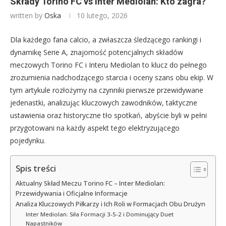
Składy Torino FC vs Inter Mediolan: Kto zagra?
written by
Oska
10 lutego, 2026
Dla każdego fana calcio, a zwłaszcza śledzącego rankingi i
dynamikę Serie A, znajomość potencjalnych składów
meczowych Torino FC i Interu Mediolan to klucz do pełnego
zrozumienia nadchodzącego starcia i oceny szans obu ekip. W
tym artykule rozłożymy na czynniki pierwsze przewidywane
jedenastki, analizując kluczowych zawodników, taktyczne
ustawienia oraz historyczne tło spotkań, abyście byli w pełni
przygotowani na każdy aspekt tego elektryzującego
pojedynku.
Spis treści
Aktualny Skład Meczu Torino FC – Inter Mediolan:
Przewidywania i Oficjalne Informacje
Analiza Kluczowych Piłkarzy i Ich Roli w Formacjach Obu Drużyn
Inter Mediolan: Siła Formacji 3-5-2 i Dominujący Duet
Napastników