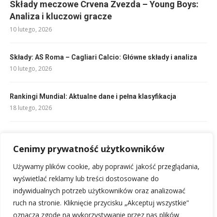
Składy meczowe Crvena Zvezda – Young Boys:
Analiza i kluczowi gracze
10 lutego, 2026
Składy: AS Roma – Cagliari Calcio: Główne składy i analiza
10 lutego, 2026
Rankingi Mundial: Aktualne dane i pełna klasyfikacja
18 lutego, 2026
Ustawione mecze: pewne typy bukmacherskie i analizy
13 lutego, 2026
Cenimy prywatność użytkowników
Używamy plików cookie, aby poprawić jakość przeglądania,
Rankingi stali Stalowa Wola: najlepsza stal i producenci
wyświetlać reklamy lub treści dostosowane do
10 lutego, 2026
indywidualnych potrzeb użytkowników oraz analizować
ruch na stronie. Kliknięcie przycisku „Akceptuj wszystkie”
oznacza zgodę na wykorzystywanie przez nas plików