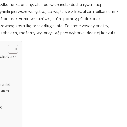
lko funkcjonalny, ale i odzwierciedlał ducha rywalizacji i
nniki pierwsze wszystko, co wiąże się z koszulkami piłkarskimi z
, aż po praktyczne wskazówki, które pomogą Ci dokonać
izowaną koszulką przez długie lata. Te same zasady analizy,
h tabelach, możemy wykorzystać przy wyborze idealnej koszulki!
 wiedzieć?
szulek
ystkim
tę