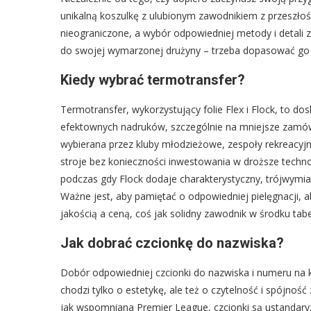
unikalną koszulkę z ulubionym zawodnikiem z przeszłośc
nieograniczone, a wybór odpowiedniej metody i detali 
do swojej wymarzonej drużyny – trzeba dopasować g
Kiedy wybrać termotransfer?
Termotransfer, wykorzystujący folie Flex i Flock, to dos
efektownych nadruków, szczególnie na mniejsze zamówi
wybierana przez kluby młodzieżowe, zespoły rekreacyjn
stroje bez konieczności inwestowania w droższe technol
podczas gdy Flock dodaje charakterystyczny, trójwymia
Ważne jest, aby pamiętać o odpowiedniej pielęgnacji, aby
jakością a ceną, coś jak solidny zawodnik w środku tabe
Jak dobrać czcionkę do nazwiska?
Dobór odpowiedniej czcionki do nazwiska i numeru na k
chodzi tylko o estetykę, ale też o czytelność i spójnoś
jak wspomniana Premier League, czcionki są ustandary