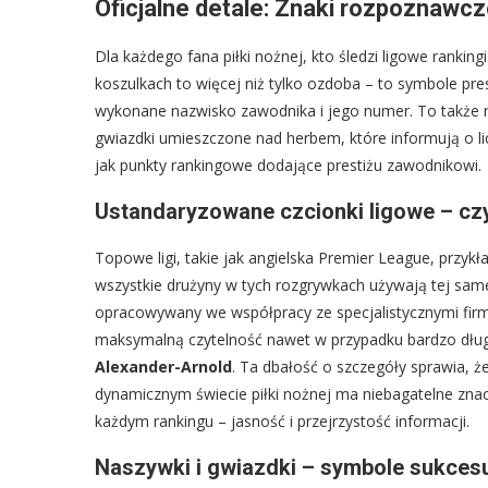
Oficjalne detale: Znaki rozpoznawc
Dla każdego fana piłki nożnej, kto śledzi ligowe rankin
koszulkach to więcej niż tylko ozdoba – to symbole prest
wykonane nazwisko zawodnika i jego numer. To także 
gwiazdki umieszczone nad herbem, które informują o li
jak punkty rankingowe dodające prestiżu zawodnikowi.
Ustandaryzowane czcionki ligowe – cz
Topowe ligi, takie jak angielska Premier League, przykł
wszystkie drużyny w tych rozgrywkach używają tej same
opracowywany we współpracy ze specjalistycznymi firm
maksymalną czytelność nawet w przypadku bardzo długi
Alexander-Arnold
. Ta dbałość o szczegóły sprawia, 
dynamicznym świecie piłki nożnej ma niebagatelne zna
każdym rankingu – jasność i przejrzystość informacji.
Naszywki i gwiazdki – symbole sukces