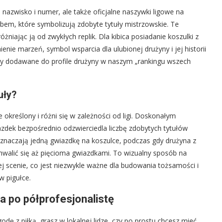
o nazwisko i numer, ale także oficjalne naszywki ligowe na
em, które symbolizują zdobyte tytuły mistrzowskie. Te
żniając ją od zwykłych replik. Dla kibica posiadanie koszulki z
nie marzeń, symbol wsparcia dla ulubionej drużyny i jej historii
kty dodawane do profile drużyny w naszym „rankingu wszech
uły?
 określony i różni się w zależności od ligi. Doskonałym
azdek bezpośrednio odzwierciedla liczbę zdobytych tytułów
oznaczają jedną gwiazdkę na koszulce, podczas gdy drużyna z
walić się aż pięcioma gwiazdkami. To wizualny sposób na
wej scenie, co jest niezwykle ważne dla budowania tożsamości i
w pigułce.
a po półprofesjonalistę
dę z piłką, grasz w lokalnej lidze, czy po prostu chcesz mieć