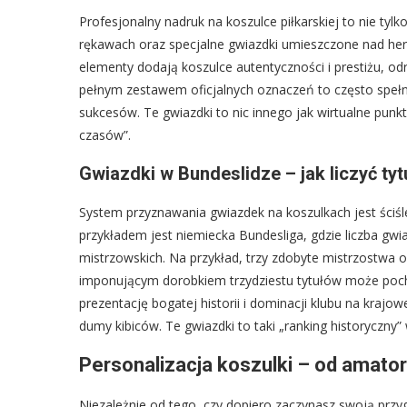
Profesjonalny nadruk na koszulce piłkarskiej to nie tylk
rękawach oraz specjalne gwiazdki umieszczone nad herb
elementy dodają koszulce autentyczności i prestiżu, odró
pełnym zestawem oficjalnych oznaczeń to często spełnie
sukcesów. Te gwiazdki to nic innego jak wirtualne pun
czasów”.
Gwiazdki w Bundeslidze – jak liczyć tyt
System przyznawania gwiazdek na koszulkach jest ściśle
przykładem jest niemiecka Bundesliga, gdzie liczba gwi
mistrzowskich. Na przykład, trzy zdobyte mistrzostwa 
imponującym dorobkiem trzydziestu tytułów może poch
prezentację bogatej historii i dominacji klubu na krajo
dumy kibiców. Te gwiazdki to taki „ranking historyczny” 
Personalizacja koszulki – od amator
Niezależnie od tego, czy dopiero zaczynasz swoją przygo