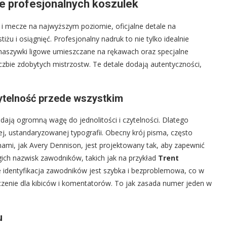
ze profesjonalnych koszulek
gi i mecze na najwyższym poziomie, oficjalne detale na
iżu i osiągnięć. Profesjonalny nadruk to nie tylko idealnie
naszywki ligowe umieszczane na rękawach oraz specjalne
czbie zdobytych mistrzostw. Te detale dodają autentyczności,
ytelność przede wszystkim
adają ogromną wagę do jednolitości i czytelności. Dlatego
j, ustandaryzowanej typografii. Obecny krój pisma, często
ami, jak Avery Dennison, jest projektowany tak, aby zapewnić
ch nazwisk zawodników, takich jak na przykład
Trent
że identyfikacja zawodników jest szybka i bezproblemowa, co w
czenie dla kibiców i komentatorów. To jak zasada numer jeden w
u