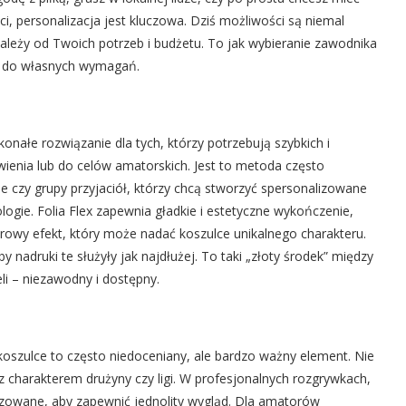
i, personalizacja jest kluczowa. Dziś możliwości są niemal
zależy od Twoich potrzeb i budżetu. To jak wybieranie zawodnika
o do własnych wymagań.
konałe rozwiązanie dla tych, którzy potrzebują szybkich i
enia lub do celów amatorskich. Jest to metoda często
e czy grupy przyjaciół, którzy chcą stworzyć spersonalizowane
ogie. Folia Flex zapewnia gładkie i estetyczne wykończenie,
rowy efekt, który może nadać koszulce unikalnego charakteru.
 nadruki te służyły jak najdłużej. To taki „złoty środek” między
li – niezawodny i dostępny.
oszulce to często niedoceniany, ale bardzo ważny element. Nie
ć z charakterem drużyny czy ligi. W profesjonalnych rozgrywkach,
zowane, aby zapewnić jednolity wygląd. Dla amatorów