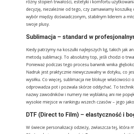
różny stopień trwałości, estetyki i komfortu użytkowa
decyzję, niezależnie od tego, czy zamawiamy koszulkę dl
wybór między doświadczonym, stabilnym liderem a mło
swoje plusy.
Sublimacja – standard w profesjonalny
Kiedy patrzymy na koszulki najlepszych lig, takich jak
metodą sublimacji. To absolutny top, jeśli chodzi o trw
Ponieważ podczas tego procesu barwnik wnika głęboko w
Nadruk jest praktycznie niewyczuwalny w dotyku, co j
wysiłku. Co więcej, sublimacja nie blokuje właściwości
odprowadza pot i pozwala skórze oddychać. To technika
nazwy zawodników i numery nie wyblakną ani nie popęk
wysokie miejsce w rankingu wszech czasów – jego jako
DTF (Direct to Film) – elastyczność i b
W świecie personalizacji odzieży, zwłaszcza tej, która m