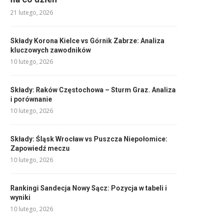
21 lutego, 2026
Składy Korona Kielce vs Górnik Zabrze: Analiza
kluczowych zawodników
10 lutego, 2026
Składy: Raków Częstochowa – Sturm Graz. Analiza
i porównanie
10 lutego, 2026
Składy: Śląsk Wrocław vs Puszcza Niepołomice:
Zapowiedź meczu
10 lutego, 2026
Rankingi Sandecja Nowy Sącz: Pozycja w tabeli i
wyniki
10 lutego, 2026