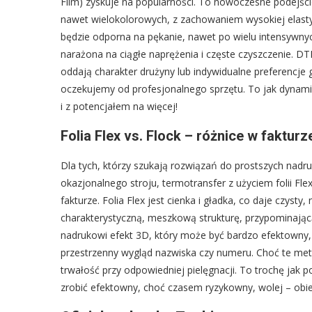
Film) zyskuje na popularności. To nowoczesne podejści
nawet wielokolorowych, z zachowaniem wysokiej elasty
będzie odporna na pękanie, nawet po wielu intensywnych
narażona na ciągłe naprężenia i częste czyszczenie. DT
oddają charakter drużyny lub indywidualne preferencje 
oczekujemy od profesjonalnego sprzętu. To jak dynami
i z potencjałem na więcej!
Folia Flex vs. Flock – różnice w fakturze
Dla tych, którzy szukają rozwiązań do prostszych nadr
okazjonalnego stroju, termotransfer z użyciem folii Flex
fakturze. Folia Flex jest cienka i gładka, co daje czyst
charakterystyczną, meszkową strukturę, przypominającą
nadrukowi efekt 3D, który może być bardzo efektowny, 
przestrzenny wygląd nazwiska czy numeru. Choć te met
trwałość przy odpowiedniej pielęgnacji. To trochę jak 
zrobić efektowny, choć czasem ryzykowny, wolej – obi