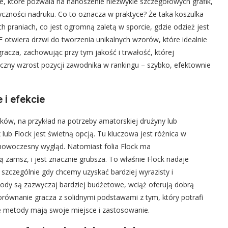
e, które pozwala na nanoszenie niezwykle szczegółowych grafik,
czności nadruku. Co to oznacza w praktyce? Że taka koszulka
 praniach, co jest ogromną zaletą w sporcie, gdzie odzież jest
F otwiera drzwi do tworzenia unikalnych wzorów, które idealnie
gracza, zachowując przy tym jakość i trwałość, której
czny wzrost pozycji zawodnika w rankingu – szybko, efektownie
 i efekcie
uków, na przykład na potrzeby amatorskiej drużyny lub
 lub Flock jest świetną opcją. Tu kluczowa jest różnica w
y, nowoczesny wygląd. Natomiast folia Flock ma
 zamsz, i jest znacznie grubsza. To właśnie Flock nadaje
szczególnie gdy chcemy uzyskać bardziej wyrazisty i
ody są zazwyczaj bardziej budżetowe, wciąż oferują dobrą
porównanie gracza z solidnymi podstawami z tym, który potrafi
e metody mają swoje miejsce i zastosowanie.