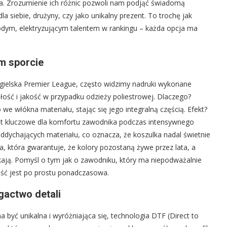
nia. Zrozumienie ich różnic pozwoli nam podjąć świadomą
a siebie, drużyny, czy jako unikalny prezent. To trochę jak
dym, elektryzującym talentem w rankingu – każda opcja ma
m sporcie
 angielska Premier League, często widzimy nadruki wykonane
ałość i jakość w przypadku odzieży poliestrowej. Dlaczego?
e włókna materiału, stając się jego integralną częścią. Efekt?
est kluczowe dla komfortu zawodnika podczas intensywnego
 oddychających materiału, co oznacza, że koszulka nadal świetnie
, która gwarantuje, że kolory pozostaną żywe przez lata, a
ają. Pomyśl o tym jak o zawodniku, który ma niepodważalnie
ść jest po prostu ponadczasowa.
ogactwo detali
a być unikalna i wyróżniająca się, technologia DTF (Direct to