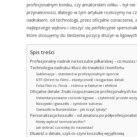
profesjonalnym boisku, czy amatorskim orliku – był nie ty
przynależności; dlatego w tym artykule rozłożymy na czy
nadrukiem, od technologii, przez oficjalne oznaczenia
najlepszego wyboru i cieszyć się perfekcyjnie spersonal
które stosujemy do śledzenia pozycji drużyn w ligowyc
Spis treści
Profesjonalny nadruk na koszulce piłkarskiej – co musisz
Technologia nadruku: Klucz do trwałości i komfortu
Sublimacja – standard w profesjonalnym sporcie
DTF (Direct to Film) – elastyczność i bogactwo detali
Folia Flex vs. Flock – różnice w fakturze i efekcie
Oficjalne detale: Znaki rozpoznawcze profesjonalnych ko
Ustandaryzowane czcionki ligowe – czytelność przede wsz
Naszywki i gwiazdki – symbole sukcesu
Gwiazdki w Bundeslidze – jak liczyć tytuły?
Personalizacja koszulki – od amatora po półprofesjonalis
Kiedy wybrać termotransfer?
Jak dobrać czcionkę do nazwiska?
Dbałość o detale, czyli co czyni koszulkę wyjątkową