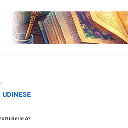
se"
:
UDINESE
eczu Serie A?