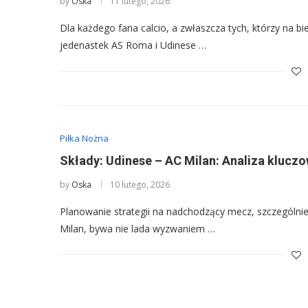
by
Oska
11 lutego, 2026
Dla każdego fana calcio, a zwłaszcza tych, którzy na bi
jedenastek AS Roma i Udinese …
Piłka Nożna
Składy: Udinese – AC Milan: Analiza kluczo
by
Oska
10 lutego, 2026
Planowanie strategii na nadchodzący mecz, szczególnie
Milan, bywa nie lada wyzwaniem …