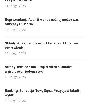
11 lutego, 2026
Reprezentacja Austrii w piłce nożnej mężczyzn:
Sukcesy i historia
17 lutego, 2026
Składy FC Barcelona vs CD Leganés: kluczowe
zestawienie
10 lutego, 2026
składy: lech poznań – rapid wiedeń: analiza
wyjściowych jedenastek
10 lutego, 2026
Rankingi Sandecja Nowy Sącz: Pozycja w tabeli i
wyniki
10 lutego, 2026