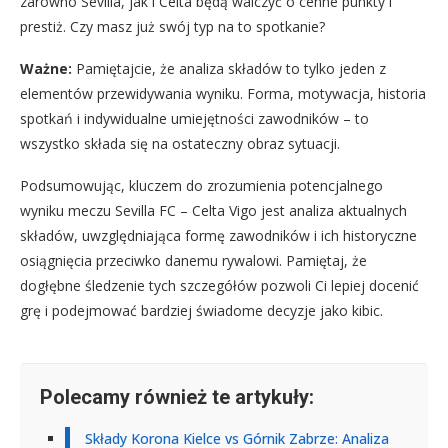
zarówno Sevilla, jak i Celta będą walczyć o cenne punkty i
prestiż. Czy masz już swój typ na to spotkanie?
Ważne:
Pamiętajcie, że analiza składów to tylko jeden z
elementów przewidywania wyniku. Forma, motywacja, historia
spotkań i indywidualne umiejętności zawodników – to
wszystko składa się na ostateczny obraz sytuacji.
Podsumowując, kluczem do zrozumienia potencjalnego
wyniku meczu Sevilla FC – Celta Vigo jest analiza aktualnych
składów, uwzględniająca formę zawodników i ich historyczne
osiągnięcia przeciwko danemu rywalowi. Pamiętaj, że
dogłębne śledzenie tych szczegółów pozwoli Ci lepiej docenić
grę i podejmować bardziej świadome decyzje jako kibic.
Polecamy również te artykuły:
Składy Korona Kielce vs Górnik Zabrze: Analiza