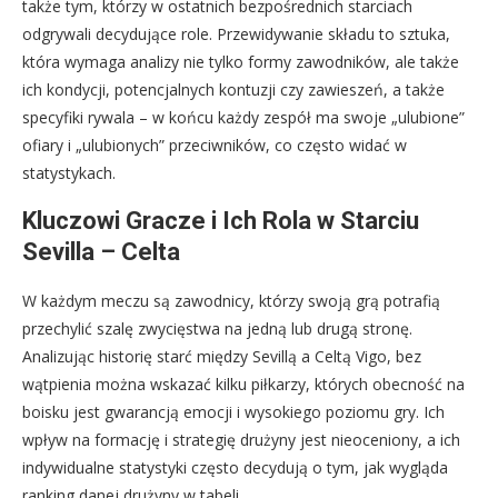
także tym, którzy w ostatnich bezpośrednich starciach
odgrywali decydujące role. Przewidywanie składu to sztuka,
która wymaga analizy nie tylko formy zawodników, ale także
ich kondycji, potencjalnych kontuzji czy zawieszeń, a także
specyfiki rywala – w końcu każdy zespół ma swoje „ulubione”
ofiary i „ulubionych” przeciwników, co często widać w
statystykach.
Kluczowi Gracze i Ich Rola w Starciu
Sevilla – Celta
W każdym meczu są zawodnicy, którzy swoją grą potrafią
przechylić szalę zwycięstwa na jedną lub drugą stronę.
Analizując historię starć między Sevillą a Celtą Vigo, bez
wątpienia można wskazać kilku piłkarzy, których obecność na
boisku jest gwarancją emocji i wysokiego poziomu gry. Ich
wpływ na formację i strategię drużyny jest nieoceniony, a ich
indywidualne statystyki często decydują o tym, jak wygląda
ranking danej drużyny w tabeli.