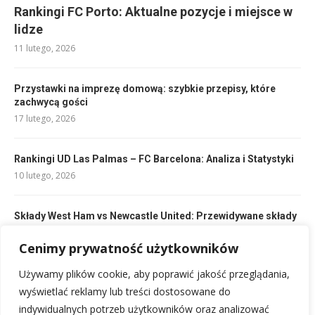
Rankingi FC Porto: Aktualne pozycje i miejsce w
lidze
11 lutego, 2026
Przystawki na imprezę domową: szybkie przepisy, które
zachwycą gości
17 lutego, 2026
Rankingi UD Las Palmas – FC Barcelona: Analiza i Statystyki
10 lutego, 2026
Składy West Ham vs Newcastle United: Przewidywane składy
na mecz
10 lutego, 2026
Cenimy prywatność użytkowników
Używamy plików cookie, aby poprawić jakość przeglądania,
Składy: Al-Hilal – Al Hazm: Kto zagra w hitowym starciu?
wyświetlać reklamy lub treści dostosowane do
10 lutego, 2026
indywidualnych potrzeb użytkowników oraz analizować