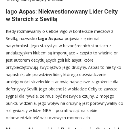
Iago Aspas: Niekwestionowany Lider Celty
w Starcich z Sevillą
Kiedy rozmawiamy o Celtcie Vigo w kontekście meczów z
Sevillą, nazwisko
Iago Aspasa
pojawia się niemal
natychmiast. Jego statystyki w bezpośrednich starciach z
andaluzyjskim klubem są imponujące – często to właśnie on
jest autorem decydujących goli lub asyst, które
przypieczętowują zwycięstwo jego drużyny. Aspas to nie tylko
napastnik, ale prawdziwy lider, którego doświadczenie i
umiejętności strzeleckie stanowią największe zagrożenie dla
defensywy Sevilli. Jego obecność w składzie Celty to zawsze
sygnał dla rywala, że musi być niezwykle czujny. Z mojego
punktu widzenia, jego wpływ na drużynę jest porównywalny do
roli gwiazdy w lidze NBA – potrafi wziąć na siebie
odpowiedzialność w kluczowych momentach.