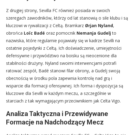
Z drugiej strony, Sevilla FC również posiada w swoich
szeregach zawodników, którzy od lat stanowią o sile klubu i są
kluczowi w rywalizacji z Celtą. Bramkarz
Ørjan Nyland
,
obrońca
Loïc Badé
oraz pomocnik
Nemanja Gudelj
to
nazwiska, które regularnie pojawiały się w kadrze Sevilli na
ostatnie pojedynki z Celtą. Ich doświadczenie, umiejętności
defensywne i przywództwo na boisku są nieocenione dla
stabilności drużyny. Nyland swoimi interwencjami potrafi
ratować zespół, Badé stanowi filar obrony, a Gudelj swoją
obecnością w środku pola zapewnia kontrolę nad grą i
wsparcie dla formacji ofensywnej. Ich forma i dyspozycja są
kluczowe dla Sevilli w każdym meczu, a szczególnie w
starciach z tak wymagającym przeciwnikiem jak Celta Vigo.
Analiza Taktyczna i Przewidywane
Formacje na Nadchodzący Mecz