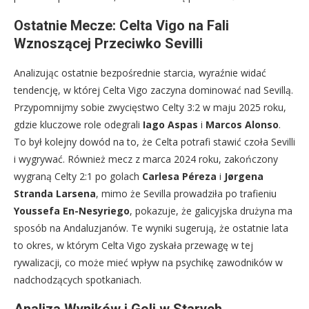
Ostatnie Mecze: Celta Vigo na Fali
Wznoszącej Przeciwko Sevilli
Analizując ostatnie bezpośrednie starcia, wyraźnie widać
tendencję, w której Celta Vigo zaczyna dominować nad Sevillą.
Przypomnijmy sobie zwycięstwo Celty 3:2 w maju 2025 roku,
gdzie kluczowe role odegrali
Iago Aspas
i
Marcos Alonso
.
To był kolejny dowód na to, że Celta potrafi stawić czoła Sevilli
i wygrywać. Również mecz z marca 2024 roku, zakończony
wygraną Celty 2:1 po golach
Carlesa Péreza
i
Jørgena
Stranda Larsena
, mimo że Sevilla prowadziła po trafieniu
Youssefa En-Nesyriego
, pokazuje, że galicyjska drużyna ma
sposób na Andaluzjanów. Te wyniki sugerują, że ostatnie lata
to okres, w którym Celta Vigo zyskała przewagę w tej
rywalizacji, co może mieć wpływ na psychikę zawodników w
nadchodzących spotkaniach.
Analiza Wyników i Goli w Starych