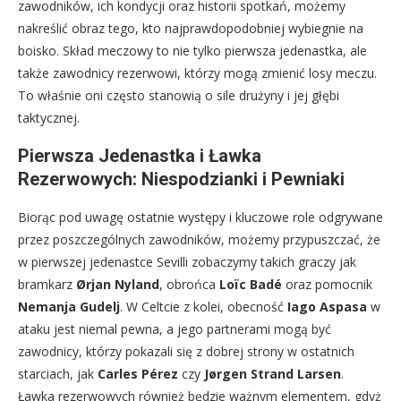
zawodników, ich kondycji oraz historii spotkań, możemy
nakreślić obraz tego, kto najprawdopodobniej wybiegnie na
boisko. Skład meczowy to nie tylko pierwsza jedenastka, ale
także zawodnicy rezerwowi, którzy mogą zmienić losy meczu.
To właśnie oni często stanowią o sile drużyny i jej głębi
taktycznej.
Pierwsza Jedenastka i Ławka
Rezerwowych: Niespodzianki i Pewniaki
Biorąc pod uwagę ostatnie występy i kluczowe role odgrywane
przez poszczególnych zawodników, możemy przypuszczać, że
w pierwszej jedenastce Sevilli zobaczymy takich graczy jak
bramkarz
Ørjan Nyland
, obrońca
Loïc Badé
oraz pomocnik
Nemanja Gudelj
. W Celtcie z kolei, obecność
Iago Aspasa
w
ataku jest niemal pewna, a jego partnerami mogą być
zawodnicy, którzy pokazali się z dobrej strony w ostatnich
starciach, jak
Carles Pérez
czy
Jørgen Strand Larsen
.
Ławka rezerwowych również będzie ważnym elementem, gdyż