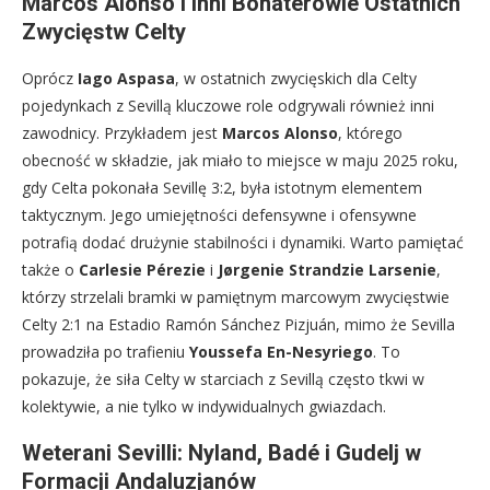
Marcos Alonso i Inni Bohaterowie Ostatnich
Zwycięstw Celty
Oprócz
Iago Aspasa
, w ostatnich zwycięskich dla Celty
pojedynkach z Sevillą kluczowe role odgrywali również inni
zawodnicy. Przykładem jest
Marcos Alonso
, którego
obecność w składzie, jak miało to miejsce w maju 2025 roku,
gdy Celta pokonała Sevillę 3:2, była istotnym elementem
taktycznym. Jego umiejętności defensywne i ofensywne
potrafią dodać drużynie stabilności i dynamiki. Warto pamiętać
także o
Carlesie Pérezie
i
Jørgenie Strandzie Larsenie
,
którzy strzelali bramki w pamiętnym marcowym zwycięstwie
Celty 2:1 na Estadio Ramón Sánchez Pizjuán, mimo że Sevilla
prowadziła po trafieniu
Youssefa En-Nesyriego
. To
pokazuje, że siła Celty w starciach z Sevillą często tkwi w
kolektywie, a nie tylko w indywidualnych gwiazdach.
Weterani Sevilli: Nyland, Badé i Gudelj w
Formacji Andaluzjanów