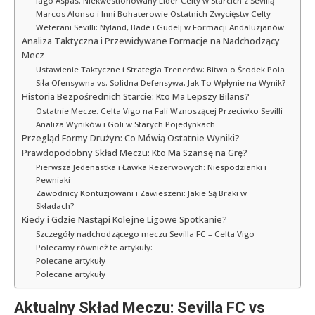
Iago Aspas: Niekwestionowany Lider Celty w Starcich z Sevillą
Marcos Alonso i Inni Bohaterowie Ostatnich Zwycięstw Celty
Weterani Sevilli: Nyland, Badé i Gudelj w Formacji Andaluzjanów
Analiza Taktyczna i Przewidywane Formacje na Nadchodzący
Mecz
Ustawienie Taktyczne i Strategia Trenerów: Bitwa o Środek Pola
Siła Ofensywna vs. Solidna Defensywa: Jak To Wpłynie na Wynik?
Historia Bezpośrednich Starcie: Kto Ma Lepszy Bilans?
Ostatnie Mecze: Celta Vigo na Fali Wznoszącej Przeciwko Sevilli
Analiza Wyników i Goli w Starych Pojedynkach
Przegląd Formy Drużyn: Co Mówią Ostatnie Wyniki?
Prawdopodobny Skład Meczu: Kto Ma Szansę na Grę?
Pierwsza Jedenastka i Ławka Rezerwowych: Niespodzianki i
Pewniaki
Zawodnicy Kontuzjowani i Zawieszeni: Jakie Są Braki w
Składach?
Kiedy i Gdzie Nastąpi Kolejne Ligowe Spotkanie?
Szczegóły nadchodzącego meczu Sevilla FC – Celta Vigo
Polecamy również te artykuły:
Polecane artykuły
Polecane artykuły
Aktualny Skład Meczu: Sevilla FC vs