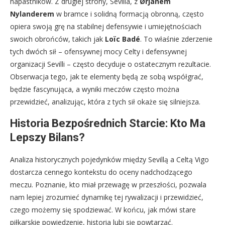
napastników. Z drugiej strony, Sevilla, z
Ørjanem
Nylanderem
w bramce i solidną formacją obronną, często
opiera swoją grę na stabilnej defensywie i umiejętnościach
swoich obrońców, takich jak
Loïc Badé
. To właśnie zderzenie
tych dwóch sił – ofensywnej mocy Celty i defensywnej
organizacji Sevilli – często decyduje o ostatecznym rezultacie.
Obserwacja tego, jak te elementy będą ze sobą współgrać,
będzie fascynująca, a wyniki meczów często można
przewidzieć, analizując, która z tych sił okaże się silniejsza.
Historia Bezpośrednich Starcie: Kto Ma
Lepszy Bilans?
Analiza historycznych pojedynków między Sevillą a Celtą Vigo
dostarcza cennego kontekstu do oceny nadchodzącego
meczu. Poznanie, kto miał przewagę w przeszłości, pozwala
nam lepiej zrozumieć dynamikę tej rywalizacji i przewidzieć,
czego możemy się spodziewać. W końcu, jak mówi stare
piłkarskie powiedzenie, historia lubi się powtarzać.