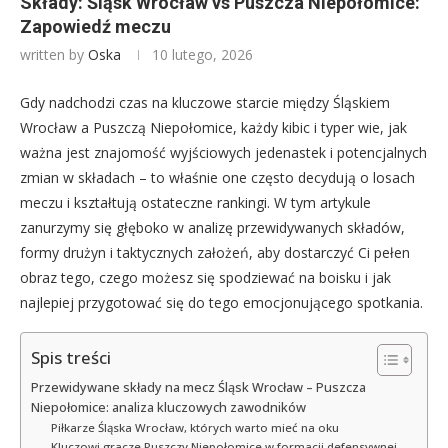
Składy: Śląsk Wrocław vs Puszcza Niepołomice:
Zapowiedź meczu
written by
Oska
10 lutego, 2026
Gdy nadchodzi czas na kluczowe starcie między Śląskiem
Wrocław a Puszczą Niepołomice, każdy kibic i typer wie, jak
ważna jest znajomość wyjściowych jedenastek i potencjalnych
zmian w składach – to właśnie one często decydują o losach
meczu i kształtują ostateczne rankingi. W tym artykule
zanurzymy się głęboko w analizę przewidywanych składów,
formy drużyn i taktycznych założeń, aby dostarczyć Ci pełen
obraz tego, czego możesz się spodziewać na boisku i jak
najlepiej przygotować się do tego emocjonującego spotkania.
Spis treści
Przewidywane składy na mecz Śląsk Wrocław – Puszcza
Niepołomice: analiza kluczowych zawodników
Piłkarze Śląska Wrocław, których warto mieć na oku
Kluczowi gracze Puszczy Niepołomice w formacji defensywnej