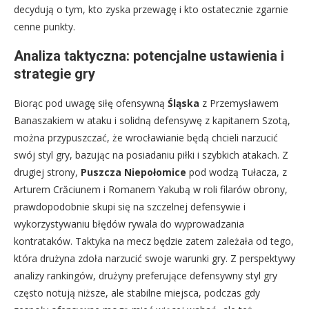
decydują o tym, kto zyska przewagę i kto ostatecznie zgarnie
cenne punkty.
Analiza taktyczna: potencjalne ustawienia i
strategie gry
Biorąc pod uwagę siłę ofensywną
Śląska
z Przemysławem
Banaszakiem w ataku i solidną defensywę z kapitanem Szotą,
można przypuszczać, że wrocławianie będą chcieli narzucić
swój styl gry, bazując na posiadaniu piłki i szybkich atakach. Z
drugiej strony,
Puszcza Niepołomice
pod wodzą Tułacza, z
Arturem Crăciunem i Romanem Yakubą w roli filarów obrony,
prawdopodobnie skupi się na szczelnej defensywie i
wykorzystywaniu błędów rywala do wyprowadzania
kontrataków. Taktyka na mecz będzie zatem zależała od tego,
która drużyna zdoła narzucić swoje warunki gry. Z perspektywy
analizy rankingów, drużyny preferujące defensywny styl gry
często notują niższe, ale stabilne miejsca, podczas gdy