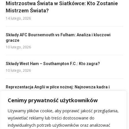
Mistrzostwa Świata w Siatkówce: Kto Zostanie
Mistrzem Świata?
14 lutego, 2026
Składy AFC Bournemouth vs Fulham: Analiza i kluczowi
gracze
10 lutego, 2026
Składy West Ham – Southampton F.C.: Kto zagra?
10 lutego, 2026
Reprezentacja Anglii w piłce nożnej: Najnowsza kadra i
kluczowi gracze
20 lutego, 2026
Cenimy prywatność użytkowników
Używamy plików cookie, aby poprawić jakość przeglądania,
Składy: AC Milan – AS Roma: Kto zagra w hicie?
wyświetlać reklamy lub treści dostosowane do
10 lutego, 2026
indywidualnych potrzeb użytkowników oraz analizować