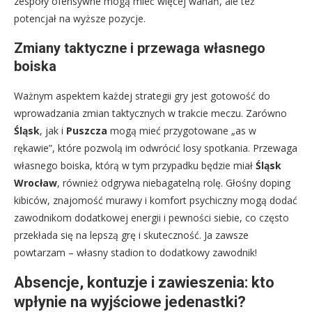
zespoły ofensywne mogą mieć więcej wahań, ale też
potencjał na wyższe pozycje.
Zmiany taktyczne i przewaga własnego
boiska
Ważnym aspektem każdej strategii gry jest gotowość do
wprowadzania zmian taktycznych w trakcie meczu. Zarówno
Śląsk
, jak i
Puszcza
mogą mieć przygotowane „as w
rękawie”, które pozwolą im odwrócić losy spotkania. Przewaga
własnego boiska, którą w tym przypadku będzie miał
Śląsk
Wrocław
, również odgrywa niebagatelną rolę. Głośny doping
kibiców, znajomość murawy i komfort psychiczny mogą dodać
zawodnikom dodatkowej energii i pewności siebie, co często
przekłada się na lepszą grę i skuteczność. Ja zawsze
powtarzam – własny stadion to dodatkowy zawodnik!
Absencje, kontuzje i zawieszenia: kto
wpłynie na wyjściowe jedenastki?