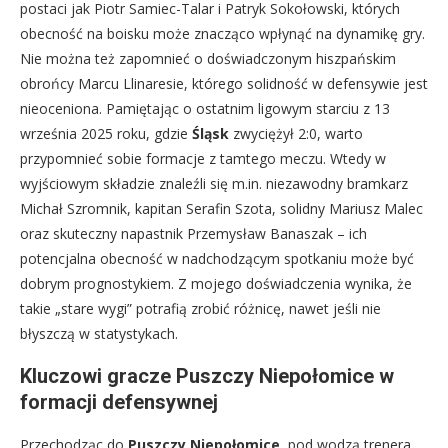
postaci jak Piotr Samiec-Talar i Patryk Sokołowski, których
obecność na boisku może znacząco wpłynąć na dynamikę gry.
Nie można też zapomnieć o doświadczonym hiszpańskim
obrońcy Marcu Llinaresie, którego solidność w defensywie jest
nieoceniona. Pamiętając o ostatnim ligowym starciu z 13
września 2025 roku, gdzie
Śląsk
zwyciężył 2:0, warto
przypomnieć sobie formacje z tamtego meczu. Wtedy w
wyjściowym składzie znaleźli się m.in. niezawodny bramkarz
Michał Szromnik, kapitan Serafin Szota, solidny Mariusz Malec
oraz skuteczny napastnik Przemysław Banaszak – ich
potencjalna obecność w nadchodzącym spotkaniu może być
dobrym prognostykiem. Z mojego doświadczenia wynika, że
takie „stare wygi” potrafią zrobić różnicę, nawet jeśli nie
błyszczą w statystykach.
Kluczowi gracze Puszczy Niepołomice w
formacji defensywnej
Przechodząc do
Puszczy Niepołomice
, pod wodzą trenera