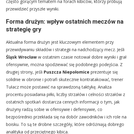
często gorącym tematem na forach kibiców, którzy próbują
przewidzieć przyszłe wyniki.
Forma drużyn: wpływ ostatnich meczów na
strategię gry
Aktualna forma drużyn jest kluczowym elementem przy
przewidywaniu składów i strategii na nadchodzący mecz. Jeśli
Śląsk Wrocław
w ostatnim czasie notował dobre wyniki i grał
ofensywnie, można spodziewać się podobnego podejścia. Z
drugiej strony, jeśli
Puszcza Niepołomice
prezentuje się
solidnie w obronie i potrafi skutecznie kontratakować, trener
Tułacz może postawić na sprawdzoną taktykę. Analiza
procentu posiadania piłki, liczby strzałów i celności strzałów z
ostatnich spotkań dostarcza cennych informacji o tym, jak
drużyny radzą sobie w ofensywie i defensywie, co
bezpośrednio przekłada się na dobór zawodników i ich role na
boisku. To są te drobne szczegóły, które odróżniają dobrego
analityka od przeciętnego kibica.